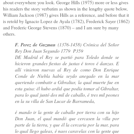
about everywhere you look. George Hills (1975) more or less gives
his readers the story verbatim as shown in the lengthy quote below,
William Jackson (1987) gives Hills as a reference, and before that it
is retold by Ignacio Lopez de Ayala (1782), Frederick Sayer (1862)
and Frederic George Stevens (1870) – and I am sure by many
others.
F. Perez de Guzman
(1376-1458) Crónica del Señor
Rey Don Juan Segundo 1779 P359
DE Madrid el Rey se partió para Toledo donde se
hicieron grandes ﬁestas de justas é toros é danzas. E
allí vinieron nuevas al Rey de como Don Enrique
Conde de Niebla había seydo anegado en la mar
queriendo combatir a Gibraltar, la qual muerte fue en
esta guisa: él hubo ardid que podía tomar al Gibraltar,
para lo qual juntó dos mil de caballo, é tres mil peones
en la su villa de San Lucar de Barrameda,
é mando ir la gente de caballo por tierra con su hijo
Don Juan, el qual mandó que cercasen la villa por
parte de la tierra, y que él la cercaria por la mar, para
lo qual llego galeas, é naos caravelas con la gente que