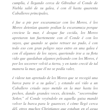
cumplía, é llegando cerca de Gibraltar el Conde de
Niebla salió de su galea, é con él hasta quarenta
Caballeros principales,
é fue a pie por escaramuzar con los Moros, é los
Moros detenían quanto podían la escaramuza porque
creciese la mar, é desque fue cecida, los Moros
apretaron tan fuertemente con el Conde é con los
suyos, que quando se quiso retraer no pudo, é con
todo eso con gran peligro suyo entro en una galea é
con él algunos de los suyos, queriendo irse a su flota
vido que quedaban algunos peleando con los Moros, é
por los socorrer volvió a tierra, y en tanto crecié de tal
manera la mar, que él no se podía valer,
é vidose tan apretado de los Moros que se recogió una
barca para ir a su galea", y estando así vido a un
Caballero criado suyo metido en la mar hasta los
pechos, dando grandes voces, diciendo, “socorredme
Señor,” el Conde veyéndolo en aquella guisa mandó
volver la barca para le guarecer, é cómo llegó cerca
dél, otros muchos Christianos que estaban en el agua