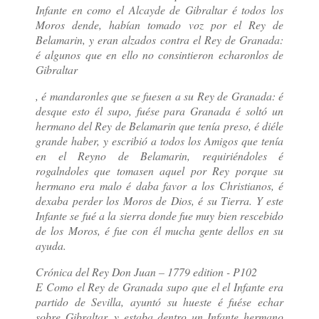
Infante en como el Alcayde de Gibraltar é todos los
Moros dende, habían tomado voz por el Rey de
Belamarin, y eran alzados contra el Rey de Granada:
é algunos que en ello no consintieron echaronlos de
Gibraltar
, é mandaronles que se fuesen a su Rey de Granada: é
desque esto él supo, fuése para Granada é soltó un
hermano del Rey de Belamarin que tenía preso, é diéle
grande haber, y escribió a todos los Amigos que tenía
en el Reyno de Belamarin, requiriéndoles é
rogalndoles que tomasen aquel por Rey porque su
hermano era malo é daba favor a los Christianos, é
dexaba perder los Moros de Dios, é su Tierra. Y este
Infante se fué a la sierra donde fue muy bien rescebido
de los Moros, é fue con él mucha gente dellos en su
ayuda.
Crónica del Rey Don Juan – 1779 edition - P102
E Como el Rey de Granada supo que el el Infante era
partido de Sevilla, ayuntó su hueste é fuése echar
sobre Gibraltar, y estaba dentro un Infante hermano