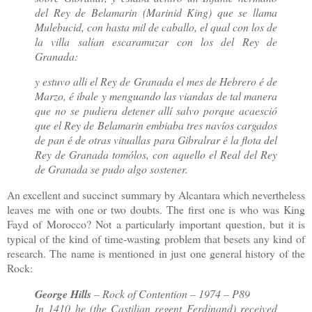
del Rey de Belamarin (Marinid King) que se llama
Mulebucid, con hasta mil de caballo, el qual con los de
la villa salían escaramuzar con los del Rey de
Granada:
y estuvo alli el Rey de Granada el mes de Hebrero é de
Marzo, é ibale y menguando las viandas de tal manera
que no se pudiera detener allí salvo porque acaesció
que el Rey de Belamarin embiaba tres navíos cargados
de pan é de otras vituallas para Gibralrar é la flota del
Rey de Granada tomólos, con aquello el Real del Rey
de Granada se pudo algo sostener.
An excellent and succinct summary by Alcantara which nevertheless
leaves me with one or two doubts. The first one is who was King
Fayd of Morocco? Not a particularly important question, but it is
typical of the kind of time-wasting problem that besets any kind of
research. The name is mentioned in just one general history of the
Rock:
George Hills
– Rock of Contention – 1974 – P89
In 1410 he (the Castilian regent Ferdinand) received