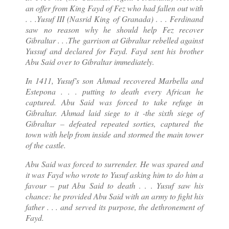
an offer from King Fayd of Fez who had fallen out with
. . .Yusuf III (Nasrid King of Granada) . . . Ferdinand
saw no reason why he should help Fez recover
Gibraltar . . .The garrison at Gibraltar rebelled against
Yussuf and declared for Fayd. Fayd sent his brother
Abu Said over to Gibraltar immediately.
In 1411, Yusuf’s son Ahmad recovered Marbella and
Estepona . . . putting to death every African he
captured. Abu Said was forced to take refuge in
Gibraltar. Ahmad laid siege to it -the sixth siege of
Gibraltar – defeated repeated sorties, captured the
town with help from inside and stormed the main tower
of the castle.
Abu Said was forced to surrender. He was spared and
it was Fayd who wrote to Yusuf asking him to do him a
favour – put Abu Said to death . . . Yusuf saw his
chance: he provided Abu Said with an army to fight his
father . . . and served its purpose, the dethronement of
Fayd.